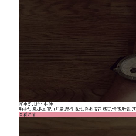
新生婴儿推车挂件
动手动脑,抓握,智力开发,爬行,视觉,兴趣培养,感官,情感,听觉
查看详情