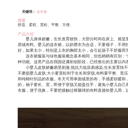
关键词：
连衣裙
摘要
舒适、柔软、宽松、平整、方便、
产品介绍
婴儿身体娇嫩，生长发育较快，大部分时间在床上、摇篮里
质绒布料。婴儿的连衣裙，以斜襟衣为合适，不要领子，不用
好，如果太小，特别是上衣的胸部太小，会引起孩子不舒服而
连衣裙服装与绿色服装概念基本相同，但也稍稍有区别：“绿
种功能。这类产品在我国还属初创阶段，已经推出的主要以内
小婴儿皮肤娇嫩易受刺激;抵抗力低容易感染;生长发育快不能
不磨损婴儿皮肤;大小要宽松利于生长和穿脱;布料要平整、受
和纯棉针织品的衣服。冬天可用单面绒里的布，手感柔软暖和，
的，袖子要长、宽，即便于穿脱又能盖住手，避免小婴儿自己用
衣服，便于洗换，不要把接触过樟脑球的布料直接给婴儿用，