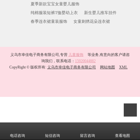
夏季新款宝宝女童婴儿服饰
纯棉服装短裤T恤婴幼上衣
新生婴儿推车挂件
春季连衣裙童装服饰
女童刺绣花朵连衣裙
义乌市幸佳电子商务有限公司,专营
儿童服饰
等业务,有意向的客户请咨
询我们，联系电话：
15920044882
CopyRight © 版权所有:
义乌市幸佳电子商务有限公司
网站地图
XML
电话咨询
短信咨询
留言咨询
查看地图